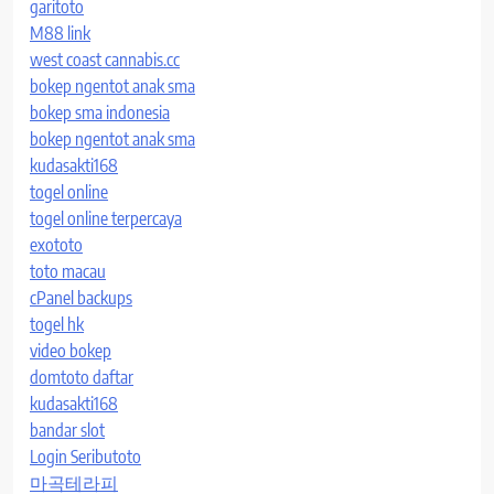
garitoto
M88 link
west coast cannabis.cc
bokep ngentot anak sma
bokep sma indonesia
bokep ngentot anak sma
kudasakti168
togel online
togel online terpercaya
exototo
toto macau
cPanel backups
togel hk
video bokep
domtoto daftar
kudasakti168
bandar slot
Login Seributoto
마곡테라피