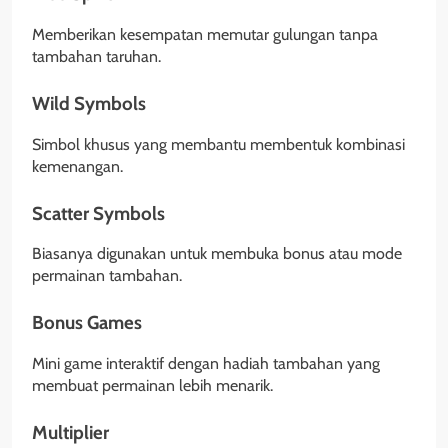
Memberikan kesempatan memutar gulungan tanpa
tambahan taruhan.
Wild Symbols
Simbol khusus yang membantu membentuk kombinasi
kemenangan.
Scatter Symbols
Biasanya digunakan untuk membuka bonus atau mode
permainan tambahan.
Bonus Games
Mini game interaktif dengan hadiah tambahan yang
membuat permainan lebih menarik.
Multiplier