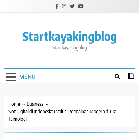
Skip
to
content
Startkayakingblog
Startkayakingblog
MENU
Home
Business
Slot Digital di Indonesia: Evolusi Permainan Modern di Era
Teknologi