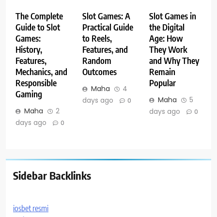
The Complete
Slot Games: A
Slot Games in
Guide to Slot
Practical Guide
the Digital
Games:
to Reels,
Age: How
History,
Features, and
They Work
Features,
Random
and Why They
Mechanics, and
Outcomes
Remain
Responsible
Popular
Maha
4
Gaming
Maha
5
days ago
0
Maha
2
days ago
0
days ago
0
Sidebar Backlinks
iosbet resmi