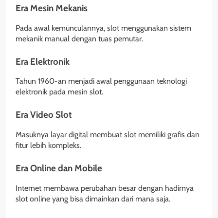
Era Mesin Mekanis
Pada awal kemunculannya, slot menggunakan sistem
mekanik manual dengan tuas pemutar.
Era Elektronik
Tahun 1960-an menjadi awal penggunaan teknologi
elektronik pada mesin slot.
Era Video Slot
Masuknya layar digital membuat slot memiliki grafis dan
fitur lebih kompleks.
Era Online dan Mobile
Internet membawa perubahan besar dengan hadirnya
slot online yang bisa dimainkan dari mana saja.