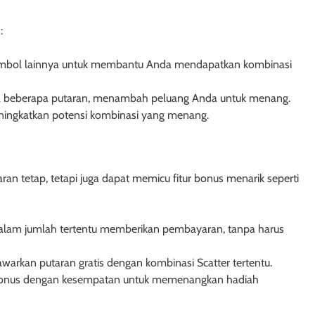
:
 simbol lainnya untuk membantu Anda mendapatkan kombinasi
ama beberapa putaran, menambah peluang Anda untuk menang.
eningkatkan potensi kombinasi yang menang.
n tetap, tetapi juga dapat memicu fitur bonus menarik seperti
alam jumlah tertentu memberikan pembayaran, tanpa harus
arkan putaran gratis dengan kombinasi Scatter tertentu.
onus dengan kesempatan untuk memenangkan hadiah