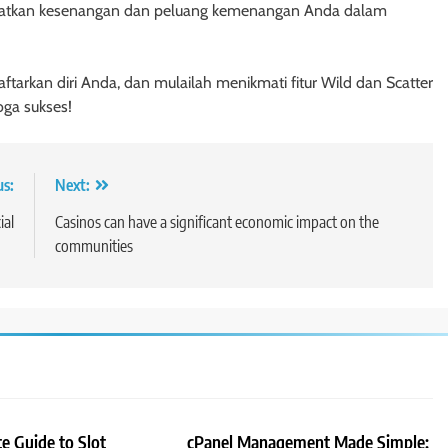
atkan kesenangan dan peluang kemenangan Anda dalam
aftarkan diri Anda, dan mulailah menikmati fitur Wild dan Scatter
ga sukses!
us:
Next:
ial
Casinos can have a significant economic impact on the
communities
e Guide to Slot
cPanel Management Made Simple: