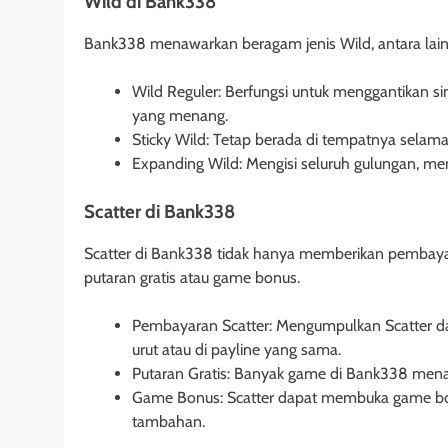
Wild di Bank338
Bank338 menawarkan beragam jenis Wild, antara lain
Wild Reguler: Berfungsi untuk menggantikan
yang menang.
Sticky Wild: Tetap berada di tempatnya sel
Expanding Wild: Mengisi seluruh gulungan, m
Scatter di Bank338
Scatter di Bank338 tidak hanya memberikan pembayara
putaran gratis atau game bonus.
Pembayaran Scatter: Mengumpulkan Scatter d
urut atau di payline yang sama.
Putaran Gratis: Banyak game di Bank338 menaw
Game Bonus: Scatter dapat membuka game b
tambahan.