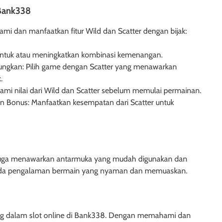
 Bank338
 dan manfaatkan fitur Wild dan Scatter dengan bijak:
ntuk atau meningkatkan kombinasi kemenangan.
ungkan: Pilih game dengan Scatter yang menawarkan
.
i nilai dari Wild dan Scatter sebelum memulai permainan.
n Bonus: Manfaatkan kesempatan dari Scatter untuk
8 juga menawarkan antarmuka yang mudah digunakan dan
nda pengalaman bermain yang nyaman dan memuaskan.
ting dalam slot online di Bank338. Dengan memahami dan