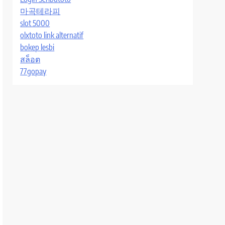
마곡테라피
slot 5000
olxtoto link alternatif
bokep lesbi
สล็อต
77gopay