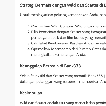
Strategi Bermain dengan Wild dan Scatter di
Untuk meningkatkan peluang kemenangan Anda, pahami
Manfaatkan Wild: Gunakan Wild untuk membe
Pilih Permainan dengan Scatter yang Mengunt
pembayaran baik dan fitur bonus yang menarik
Cek Tabel Pembayaran: Pastikan Anda memaham
Optimalkan Kesempatan dari Putaran Gratis da
meningkatkan kemenangan Anda.
Keunggulan Bermain di Bank338
Selain fitur Wild dan Scatter yang menarik, Bank33
dukungan pelanggan yang responsif, memberikan A
Kesimpulan
Wild dan Scatter adalah fitur yang menarik dan pen